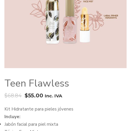
Teen Flawless
El
El
$
68.84
$
55.00
Inc. IVA
precio
precio
Kit Hidratante para pieles jóvenes
original
actual
Incluye:
era:
es:
Jabón facial para piel mixta