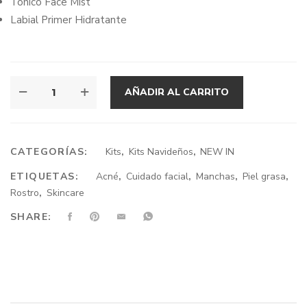
$68.84.
$55.00.
Tónico Face Mist
Labial Primer Hidratante
TEEN
AÑADIR AL CARRITO
FLAWLESS
CANTIDAD
CATEGORÍAS:
Kits
,
Kits Navideños
,
NEW IN
ETIQUETAS:
Acné
,
Cuidado facial
,
Manchas
,
Piel grasa
,
Rostro
,
Skincare
SHARE: