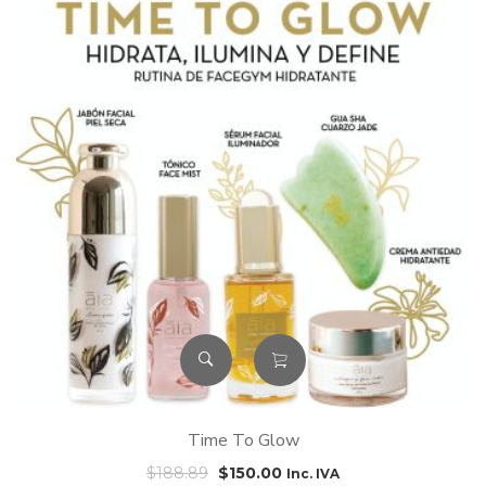
Time To Glow
El
El
$
188.89
$
150.00
Inc. IVA