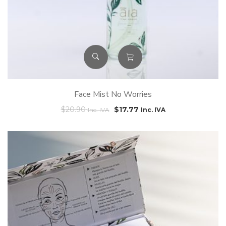
Face Mist No Worries
$
20.90
$
17.77
Inc. IVA
Inc. IVA