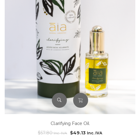
Clarifying Face Oil
$
57.80
$
49.13
Inc. IVA
Inc. IVA