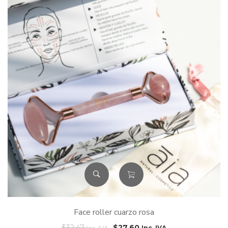
Face roller cuarzo rosa
$
32.47
$
27.60
Inc. IVA
Inc. IVA