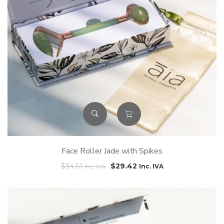
Face Roller Jade with Spikes
$
34.61
$
29.42
Inc. IVA
Inc. IVA