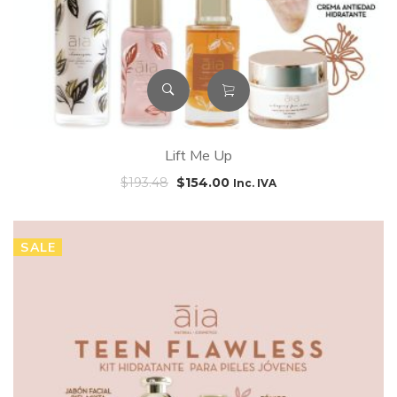
Lift Me Up
El
El
$
193.48
$
154.00
Inc. IVA
precio
precio
original
actual
era:
es:
SALE
$193.48.
$154.00.