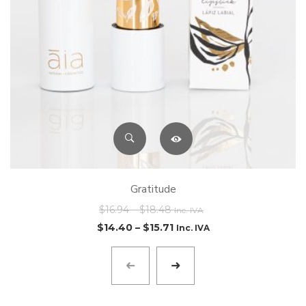
Gratitude
$
16.94
–
$
18.48
Inc. IVA
$
14.40
–
$
15.71
Inc. IVA