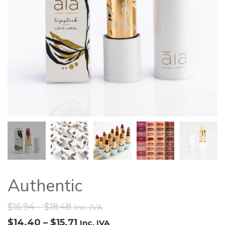
Authentic
$
16.94
–
$
18.48
Inc. IVA
$
14.40
–
$
15.71
Inc. IVA