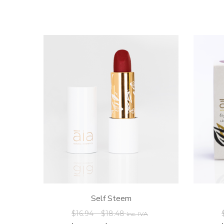
Self Steem
$
16.94
–
$
18.48
Inc. IVA