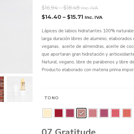
$
16.94
–
$
18.48
Inc. IVA
$
14.40
–
$
15.71
Inc. IVA
Lápices de labios hidratantes 100% naturale
larga duración libres de aluminio, elaborado
veganas, aceite de almendras, aceite de coco
que aportaran gran hidratación y antioxidantes
Natural, vegano, libre de parabenos y libre d
Producto elaborado con materia prima import
TONO
: 07 Gratitude
07 Gratitude