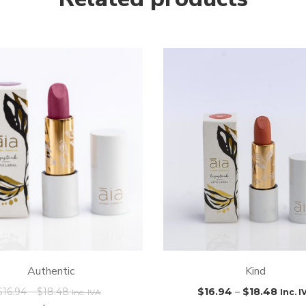
Authentic
Kind
$
16.94
–
$
18.48
$
16.94
–
$
18.48
Inc. IVA
Inc. I