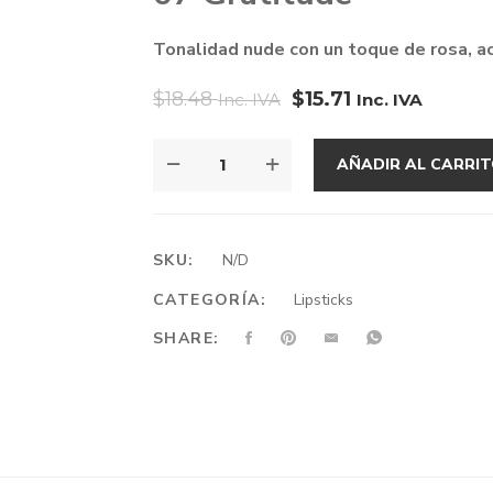
Tonalidad nude con un toque de rosa, ac
$
18.48
$
15.71
Inc. IVA
Inc. IVA
GRATITUDE
AÑADIR AL CARRI
CANTIDAD
SKU:
N/D
CATEGORÍA:
Lipsticks
SHARE: