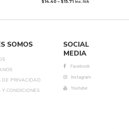
$
14.40
–
$
15.71
Inc. IVA
ES SOMOS
SOCIAL
MEDIA
OS
Facebook
ANOS
Instagram
S DE PRIVACIDAD
Youtube
 Y CONDICIONES