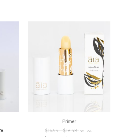
Primer
$
16.94
–
$
18.48
VA
Inc. IVA