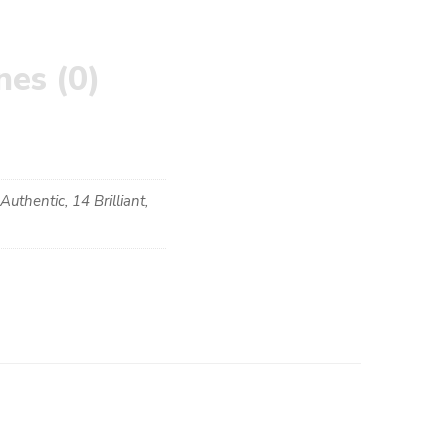
nes (0)
uthentic, 14 Brilliant,