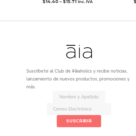
$
14.40
–
$
15.71
Inc. IVA
Suscríbete al Club de #āiaholics y recibe noticias,
lanzamiento de nuevos productos, promociones y
más.