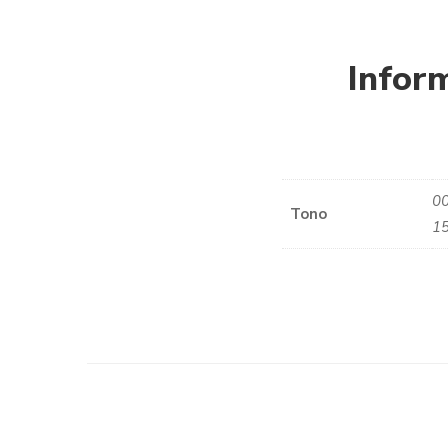
Inform
00
Tono
15